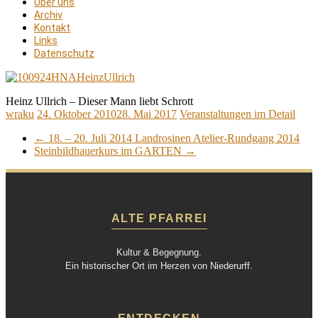
Über uns
Archiv
Kontakt
Links
Datenschutz
Heinz Ullrich – Dieser Mann liebt Schrott
wraku
24. Oktober 2010
28. Mai 2017
Veranstaltungen im Detail
←
18. – 20. Juli 2014 Landrosinen Atelier-Rundgang 2014
Steinbildhauerkurs im GARTEN
→
ALTE PFARREI
Kultur & Begegnung.
Ein historischer Ort im Herzen von Niederurff.