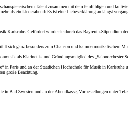
schauspielerischem Talent zusammen mit dem feinfühligen und kultivi
 mehr als ein Liederabend: Es ist eine Liebeserklärung an längst ver
usik Karlsruhe. Gefördert wurde sie durch das Bayreuth-Stipendium d
d fühlt sich ganz besonders zum Chanson und kammermusikalischem Mus
lonmusik als Klarinettist und Gründungsmitglied des „Salonorchester 
ue“ in Paris und an der Staatlichen Hochschule für Musik in Karlsru
sen große Beachtung.
nte in Bad Zwesten und an der Abendkasse, Vorbestellungen unter Tel