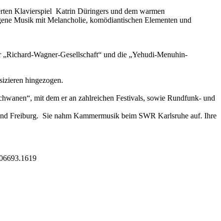
erten Klavierspiel Katrin Düringers und dem warmen
gangene Musik mit Melancholie, komödiantischen Elementen und
er „Richard-Wagner-Gesellschaft“ und die „Yehudi-Menuhin-
izieren hingezogen.
Schwanen“, mit dem er an zahlreichen Festivals, sowie Rundfunk- und
he und Freiburg. Sie nahm Kammermusik beim SWR Karlsruhe auf. Ihre
.:06693.1619