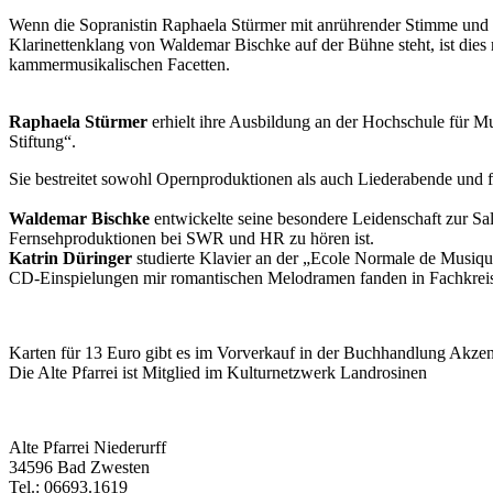
Wenn die Sopranistin Raphaela Stürmer mit anrührender Stimme und 
Klarinettenklang von Waldemar Bischke auf der Bühne steht, ist dies
kammermusikalischen Facetten.
Raphaela Stürmer
erhielt ihre Ausbildung an der Hochschule für M
Stiftung“.
Sie bestreitet sowohl Opernproduktionen als auch Liederabende un
Waldemar Bischke
entwickelte seine besondere Leidenschaft zur Sa
Fernsehproduktionen bei SWR und HR zu hören ist.
Katrin Düringer
studierte Klavier an der „Ecole Normale de Musiq
CD-Einspielungen mir romantischen Melodramen fanden in Fachkrei
Karten für 13 Euro gibt es im Vorverkauf in der Buchhandlung Akze
Die Alte Pfarrei ist Mitglied im Kulturnetzwerk Landrosinen
Alte Pfarrei Niederurff
34596 Bad Zwesten
Tel.: 06693.1619