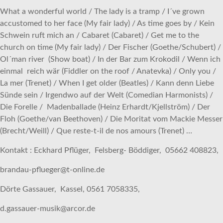
What a wonderful world / The lady is a tramp / I´ve grown
accustomed to her face (My fair lady) / As time goes by / Kein
Schwein ruft mich an / Cabaret (Cabaret) / Get me to the
church on time (My fair lady) / Der Fischer (Goethe/Schubert) /
Ol´man river (Show boat) / In der Bar zum Krokodil / Wenn ich
einmal reich wär (Fiddler on the roof / Anatevka) / Only you /
La mer (Trenet) / When I get older (Beatles) / Kann denn Liebe
Sünde sein / Irgendwo auf der Welt (Comedian Harmonists) /
Die Forelle / Madenballade (Heinz Erhardt/Kjellström) / Der
Floh (Goethe/van Beethoven) / Die Moritat vom Mackie Messer
(Brecht/Weill) / Que reste-t-il de nos amours (Trenet) …
Kontakt : Eckhard Pflüger, Felsberg- Böddiger, 05662 408823,
brandau-pflueger@t-online.de
Dörte Gassauer, Kassel, 0561 7058335,
d.gassauer-musik@arcor.de