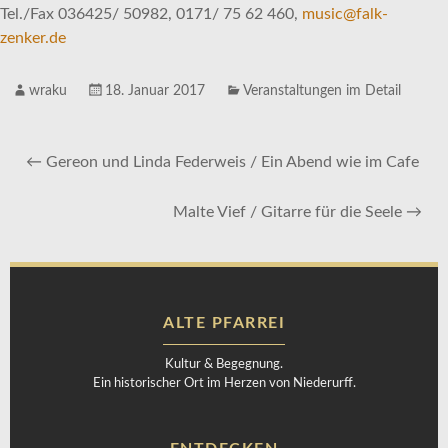
Tel./Fax 036425/ 50982, 0171/ 75 62 460,
music@falk-
zenker.de
wraku
18. Januar 2017
Veranstaltungen im Detail
←
Gereon und Linda Federweis / Ein Abend wie im Cafe
Malte Vief / Gitarre für die Seele
→
ALTE PFARREI
Kultur & Begegnung.
Ein historischer Ort im Herzen von Niederurff.