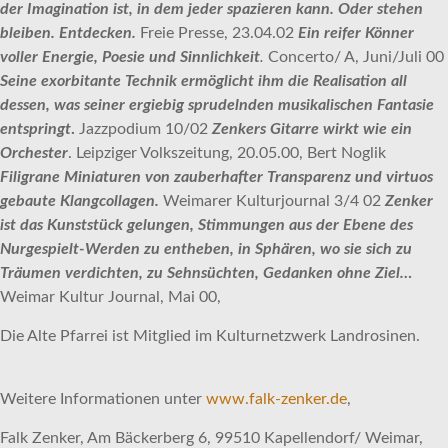
der Imagination ist, in dem jeder spazieren kann. Oder stehen
bleiben. Entdecken.
Freie Presse, 23.04.02
Ein reifer Könner
voller Energie, Poesie und Sinnlichkeit
.
Concerto/ A, Juni/Juli 00
Seine exorbitante Technik ermöglicht ihm die Realisation all
dessen, was seiner ergiebig sprudelnden musikalischen Fantasie
entspringt
.
Jazzpodium 10/02
Zenkers Gitarre wirkt wie ein
Orchester
. Leipziger Volkszeitung, 20.05.00, Bert Noglik
Filigrane Miniaturen von zauberhafter Transparenz und virtuos
gebaute Klangcollagen.
Weimarer Kulturjournal 3/4 02
Zenker
ist das Kunststück gelungen, Stimmungen aus der Ebene des
Nurgespielt-Werden zu entheben, in Sphären, wo sie sich zu
Träumen verdichten, zu Sehnsüchten, Gedanken ohne Ziel…
Weimar Kultur Journal, Mai 00,
Die Alte Pfarrei ist Mitglied im Kulturnetzwerk Landrosinen.
Weitere Informationen unter
www.falk-zenker.de
,
Falk Zenker, Am Bäckerberg 6, 99510 Kapellendorf/ Weimar,