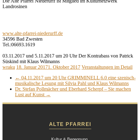
Die Alte Pfarrei Niederurff ist Mitglied im Kulturnetzwerk
Landrosinen
www.alte-pfarrei-niederurff.de
34596 Bad Zwesten
Tel.:06693.1619
03.11.2017 und 5.11.2017 um 20 Uhr Der Kontrabass von Patrick
Süskind mit Klaus Wilmanns
wraku
18. Januar 2017
1. Oktober 2017
Veranstaltungen im Detail
←
04.11.2017 um 20 Uhr GRIMMINELL 6.0 eine szenisch-
musikalische Lesung mit Silvia Pahl und Klaus Wilmanns
Dr. Stefan Pollmächer und Eberhard Scherpf – Sie machen
Lust auf Kunst
→
ALTE PFARREI
Kultur & Begegnung.