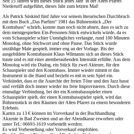
Seit 15 Jahren wird dieses Stück jedes Jahr in der Alten Pfarrei
Niederurff aufgeführt, dieses Jahr zum letzten Mal!
Als Patrick Süskind fünf Jahre vor seinem literarischen Durchbruch
mit dem Buch „Das Parfüm“ 1981 das Bühnenstück „Der
Kontrabass“ schrieb, konnte man noch nicht ahnen, dass es sich zu
dem meistgespielten Ein-Personen-Stück entwickeln würde, da es
vom Schauspieler schier Unmögliches verlangte, rund 100 Minuten
Monolog, ohne Stichwort und ohne Pause. Das Stück wurde
unzählige Male gespielt, immer eng an der Vorlage. Bis der
ausgebildete Kontrabassist Klaus Wilmanns sich an dieses Stück
traute und es mit einer atemberaubenden Intensität erfüllte. Aus dem
Monolog wird ein Dialog, ein Stück für zwei Akteure, für den
Schauspieler und den Kontrabass. Immer wieder nimmt er das
Instrument in die Hand und bezieht es mit in sein Spiel ein.
Verkündet, dass er die Anarchie der freien Töne und den Jazz hasst
und verfällt doch immer wieder ins freie Improvisieren. Durch diese
einmalige Verbindung, bei der ein Kontrabassspieler einen
Schauspieler spielt, der einen Kontrabassspieler spielt, wird das
Bühnenstück in den Räumen der Alten Pfarrei zu einem besonderen
Erlebnis.
Karten zu 13 € können im Vorverkauf in der Buchhandlung
Akzente in Bad Zwesten und an der Abendkasse erworben oder
unter Tel.: 06693-1619 vorbestellt werden.
Es wird Vorbestellung oder Vorverkauf empfohlen.