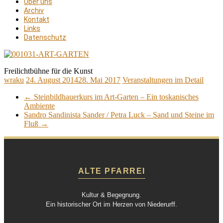
Über uns
Archiv
Kontakt
Links
Datenschutz
Freilichtbühne für die Kunst
wraku
24. August 2014
28. Mai 2017
Veranstaltungen im Detail
←
Steinbildhauerkurs im Art-Garten – Ein toskanisches
Ambiente
Sandro Sandinista Sander / Petra Luck – Sand und Steine im
Fluß
→
ALTE PFARREI
Kultur & Begegnung.
Ein historischer Ort im Herzen von Niederurff.