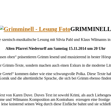
GRIMMINEL
e szenisch-musikalische Lesung mit Silvia Pahl und Klaus Wilmanns in
Alten Pfarrei Niederurff am Samstag 15.11.2014 um 20 Uhr
hasen oben“ präsentieren Grimm lesend und musizierend in bester Hörsp
er Grimm-Texte, sondern machen auch einen Exkurs in die moderne Lite
Gretel“ kommen daher wie eine schwungvolle Polka. Diese Texte haben
 Komik und die altertümliche Sprache, die sich bei Grimm ebenso finden
xt von Karen Duve. Duves Text ist sowohl Krimi, als auch Liebesgeschi
 Stimme und Wilmanns Komposition am Kontrabass erzeugen eine frostig
eise knisternd seinen Weg durch diese Eisfläche bahnt und sie schlie