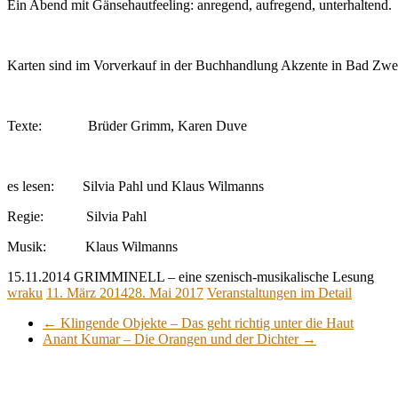
Ein Abend mit Gänsehautfeeling: anregend, aufregend, unterhaltend.
Karten sind im Vorverkauf in der Buchhandlung Akzente in Bad Zwest
Texte: Brüder Grimm, Karen Duve
es lesen: Silvia Pahl und Klaus Wilmanns
Regie: Silvia Pahl
Musik: Klaus Wilmanns
15.11.2014 GRIMMINELL – eine szenisch-musikalische Lesung
wraku
11. März 2014
28. Mai 2017
Veranstaltungen im Detail
←
Klingende Objekte – Das geht richtig unter die Haut
Anant Kumar – Die Orangen und der Dichter
→