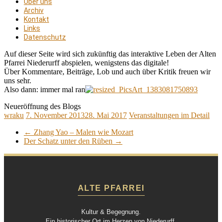
Über uns
Archiv
Kontakt
Links
Datenschutz
Auf dieser Seite wird sich zukünftig das interaktive Leben der Alten
Pfarrei Niederurff abspielen, wenigstens das digitale!
Über Kommentare, Beiträge, Lob und auch über Kritik freuen wir
uns sehr.
Also dann: immer mal ran
Neueröffnung des Blogs
wraku
7. November 2013
28. Mai 2017
Veranstaltungen im Detail
←
Zhang Yao – Malen wie Mozart
Der Schatz unter den Rüben
→
ALTE PFARREI
Kultur & Begegnung.
Ein historischer Ort im Herzen von Niederurff.