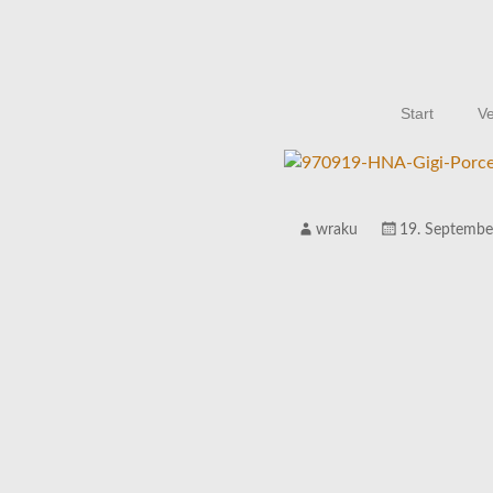
Start
Ve
wraku
19. Septembe
ALTE PFARREI
ENTDE
Programm
Kultur & Begegnung.
Ein historischer Ort im Herzen von Niederurff.
Art-Garten