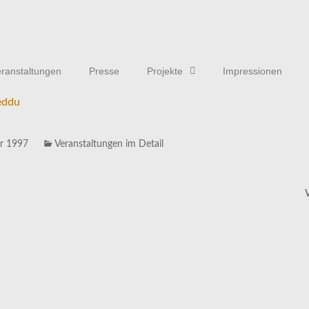
ranstaltungen
Presse
Projekte
Impressionen
r 1997
Veranstaltungen im Detail
CKEN
KONTAKT
Dr. Stefan Pollmächer
Parkstraße 3
Bad Zwesten