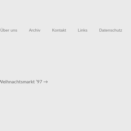
Über uns
Archiv
Kontakt
Links
Datenschutz
Weihnachtsmarkt ’97
→
LINKS
Landrosinen e.V.
Impressum